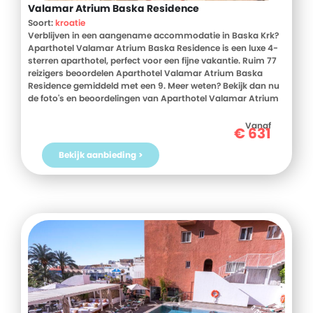
Valamar Atrium Baska Residence
Soort:
kroatie
Verblijven in een aangename accommodatie in Baska Krk?
Aparthotel Valamar Atrium Baska Residence is een luxe 4-
sterren aparthotel, perfect voor een fijne vakantie. Ruim 77
reizigers beoordelen Aparthotel Valamar Atrium Baska
Residence gemiddeld met een 9. Meer weten? Bekijk dan nu
de foto's en beoordelingen van Aparthotel Valamar Atrium
Baska Residence, voor meer informatie! Ben jij toe aan een
heerlijke vakantie in Kroatie? Boek jouw vakantie naar
Vanaf
€
631
Aparthotel Valamar Atrium Baska Residence vandaag nog!
Bekijk aanbieding >