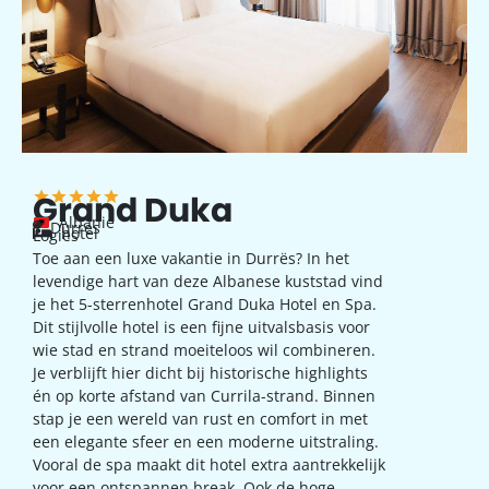
Grand Duka
Albanie
Durres
hotel
Logies
Toe aan een luxe vakantie in Durrës? In het
levendige hart van deze Albanese kuststad vind
je het 5-sterrenhotel Grand Duka Hotel en Spa.
Dit stijlvolle hotel is een fijne uitvalsbasis voor
wie stad en strand moeiteloos wil combineren.
Je verblijft hier dicht bij historische highlights
én op korte afstand van Currila-strand. Binnen
stap je een wereld van rust en comfort in met
een elegante sfeer en een moderne uitstraling.
Vooral de spa maakt dit hotel extra aantrekkelijk
voor een ontspannen break. Ook de hoge