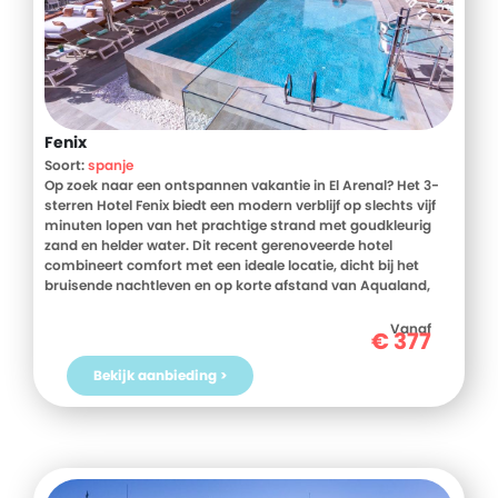
Fenix
Soort:
spanje
Op zoek naar een ontspannen vakantie in El Arenal? Het 3-
sterren Hotel Fenix biedt een modern verblijf op slechts vijf
minuten lopen van het prachtige strand met goudkleurig
zand en helder water. Dit recent gerenoveerde hotel
combineert comfort met een ideale locatie, dicht bij het
bruisende nachtleven en op korte afstand van Aqualand,
een van Europa's beste waterparken. Of je nu wilt genieten
van de zon, lokale attracties wilt verkennen of gewoon wilt
Vanaf
€
377
ontspannen, Hotel Fenix is de perfecte uitvalsbasis. Boek
vandaag nog je verblijf bij D-reizen en verzeker jezelf van een
Bekijk aanbieding >
heerlijke vakantie!