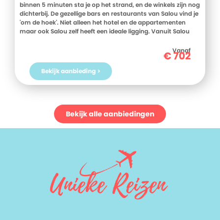
binnen 5 minuten sta je op het strand, en de winkels zijn nog
dichterbij. De gezellige bars en restaurants van Salou vind je
'om de hoek'. Niet alleen het hotel en de appartementen
maar ook Salou zelf heeft een ideale ligging. Vanuit Salou
kan je een dagje in achtbanen racen in PortAventura, een
boottocht maken langs de prachtige kust van de Costa
Vanaf
€
702
Dorada, de oude Romeinse geschiedenis bekijken in
Tarragona, of gewoon heerlijk van de zon genieten op een
Bekijk aanbieding >
van de mooie stranden.
Bekijk alle aanbiedingen