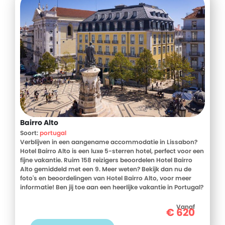
Bairro Alto
Soort:
portugal
Verblijven in een aangename accommodatie in Lissabon?
Hotel Bairro Alto is een luxe 5-sterren hotel, perfect voor een
fijne vakantie. Ruim 158 reizigers beoordelen Hotel Bairro
Alto gemiddeld met een 9. Meer weten? Bekijk dan nu de
foto's en beoordelingen van Hotel Bairro Alto, voor meer
informatie! Ben jij toe aan een heerlijke vakantie in Portugal?
Boek jouw vakantie naar Hotel Bairro Alto vandaag nog!
Vanaf
€
620