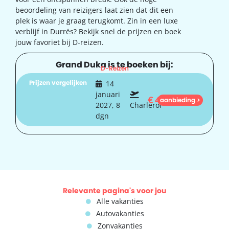
beoordeling van reizigers laat zien dat dit een
plek is waar je graag terugkomt. Zin in een luxe
verblijf in Durrës? Bekijk snel de prijzen en boek
jouw favoriet bij D-reizen.
Grand Duka is te boeken bij:
D-Reizen
Prijzen vergelijken
14
januari
€
401
aanbieding >
2027, 8
Charleroi
dgn
Relevante pagina's voor jou
Alle vakanties
Autovakanties
Zonvakanties