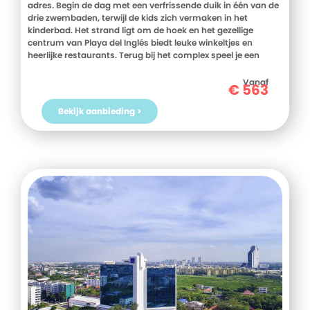
adres. Begin de dag met een verfrissende duik in één van de
drie zwembaden, terwijl de kids zich vermaken in het
kinderbad. Het strand ligt om de hoek en het gezellige
centrum van Playa del Inglés biedt leuke winkeltjes en
heerlijke restaurants. Terug bij het complex speel je een
potje tafeltennis of minigolf. Of geniet je gewoon van de
laatste zonnestralen bij het zwembad met een cocktail in de
Vanaf
€
563
hand. Vakantie zoals het hoort!
Bekijk aanbieding >