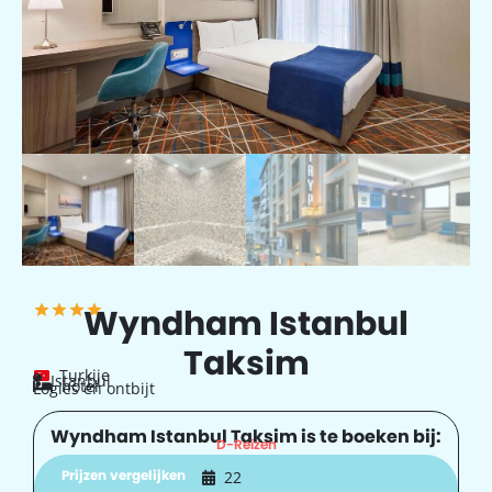
Wyndham Istanbul
Taksim
Turkije
Istanbul
hotel
Logies en ontbijt
Wyndham Istanbul Taksim is te boeken bij:
D-Reizen
Prijzen vergelijken
22