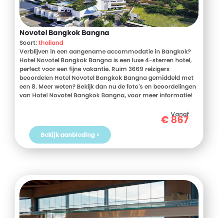
Novotel Bangkok Bangna
Soort:
thailand
Verblijven in een aangename accommodatie in Bangkok?
Hotel Novotel Bangkok Bangna is een luxe 4-sterren hotel,
perfect voor een fijne vakantie. Ruim 3669 reizigers
beoordelen Hotel Novotel Bangkok Bangna gemiddeld met
een 8. Meer weten? Bekijk dan nu de foto's en beoordelingen
van Hotel Novotel Bangkok Bangna, voor meer informatie!
Ben jij toe aan een heerlijke vakantie in Thailand? Boek jouw
vakantie naar Hotel Novotel Bangkok Bangna vandaag nog!
Vanaf
€
867
Bekijk aanbieding >