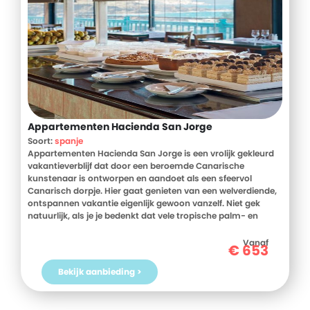
Appartementen Hacienda San Jorge
Soort:
spanje
Appartementen Hacienda San Jorge is een vrolijk gekleurd
vakantieverblijf dat door een beroemde Canarische
kunstenaar is ontworpen en aandoet als een sfeervol
Canarisch dorpje. Hier gaat genieten van een welverdiende,
ontspannen vakantie eigenlijk gewoon vanzelf. Niet gek
natuurlijk, als je je bedenkt dat vele tropische palm- en
drakenbomen en prachtige uitzichten over zee iedere dag
het decor van je vakantie bepalen. Werkelijk een plaatje aan
Vanaf
€
653
de rand van het centrum van Los Cancajos!
Bekijk aanbieding >
Appartementen Hacienda San Jorge beschikt over vijf
gebouwen met comfortabele appartementen die verspreid
liggen in een zeer verzorgde, tropische tuin, waar