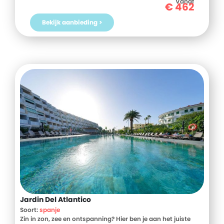
Vanaf
€
462
Bekijk aanbieding >
Jardin Del Atlantico
Soort:
spanje
Zin in zon, zee en ontspanning? Hier ben je aan het juiste