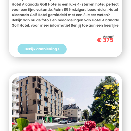
Hotel Alcanada Golf Hotel is een luxe 4-sterren hotel, perfect
voor een fijne vakantie. Ruim 1159 reizigers beoordelen Hotel
Alcanada Golf Hotel gemiddeld met een 8. Meer weten?
Bekijk dan nu de foto's en beoordelingen van Hotel Alcanada
Golf Hotel, voor meer informatie! Ben jij toe aan een heerlijke
vakantie in Spanje? Boek jouw vakantie naar Hotel Alcanada
Golf Hotel vandaag nog!
Vanaf
€
375
Bekijk aanbieding >