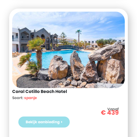
Coral Cotillo Beach Hotel
Soort:
spanje
Vanaf
€
439
Bekijk aanbieding >