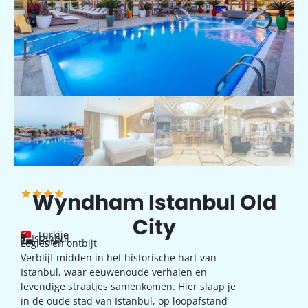
Wyndham Istanbul Old
City
Turkije
Istanbul
hotel
Logies en ontbijt
Verblijf midden in het historische hart van
Istanbul, waar eeuwenoude verhalen en
levendige straatjes samenkomen. Hier slaap je
in de oude stad van Istanbul, op loopafstand