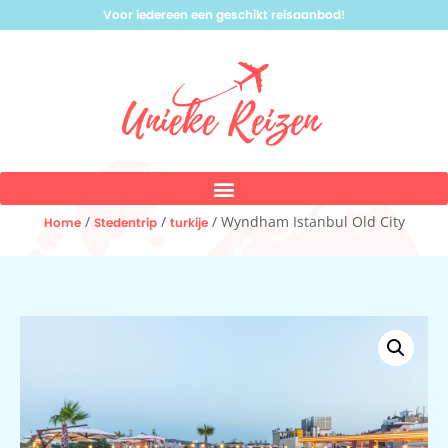
Voor iedereen een geschikt reisaanbod!
/
/
/ Wyndham Istanbul Old City
Home
Stedentrip
turkije