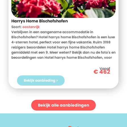
Harrys Home Bischofshofen
Soort:
oostenrijk
Verblijven in een aangename accommodatie in
Bischofshofen? Hotel harrys home Bischofshofen is een luxe
4-sterren hotel, perfect voor een fijne vakantie. Ruim 3198
reizigers beoordelen Hotel harrys home Bischofshofen
gemiddeld met een 9. Meer weten? Bekijk dan nu de foto's en
beoordelingen van Hotel harrys home Bischofshofen, voor
meer informatie! Ben jij toe aan een heerlijke vakantie in
Oostenrijk? Boek jouw vakantie naar Hotel harrys home
Vanaf
€
462
Bischofshofen vandaag nog!
Bekijk aanbieding >
Bekijk alle aanbiedingen