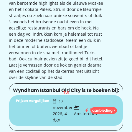
van beroemde highlights als de Blauwe Moskee
en het Topkapi Paleis. Struin door de kleurrijke
straatjes op zoek naar unieke souvenirs of duik
’s avonds het bruisende nachtleven in met
gezellige restaurants en bars om de hoek. Na
een dag vol indrukken kom je helemaal tot rust
in deze moderne stadsoase. Neem een duik in
het binnen of buitenzwembad of laat je
verwennen in de spa met traditioneel Turks
bad. Ook culinair gezien zit je goed bij dit hotel.
Laat je verrassen door de kok en geniet daarna
van een cocktail op het dakterras met uitzicht
over de skyline van de stad.
Wyndham Istanbul Old City is te boeken bij:
TUI
Prijzen vergelijken
17
november
€
504
aanbieding >
2026, 4
Amsterdam
dgn