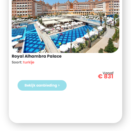
Royal Alhambra Palace
Soort:
turkije
Vanaf
€
831
Bekijk aanbieding >