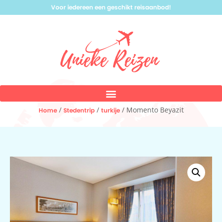
Voor iedereen een geschikt reisaanbod!
/
/
/ Momento Beyazit
Home
Stedentrip
turkije