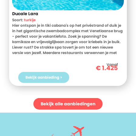
Ducale Lara
Soort:
turkije
Hier ontspan je in tiki cabana's op het privéstrand of duik je
in het gigantische zwembadcomplex met Venetiaanse brug
- perfect voor je vakantiefoto. Zoek je spanning? De
kamikaze en vrijevalglijbaan zorgen voor kriebels in je buik.
Liever rust? De strakke spa tovert je om tot een nieuwe
versie van jezelf. Meerdere restaurants verwennen je met
Turkse smaken, Italiaanse pasta's of sappige burgers.
Terwijl de kinderen zich uitleven in de kinderclub, geniet jij
Vanaf
€
1.425
van een cocktail. En 's avonds brengt de animatie jullie
samen voor onvergetelijk entertainment.
Bekijk aanbieding >
Bekijk alle aanbiedingen