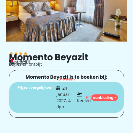
Momento Beyazit
Turkije
Istanbul
hotel
Logies en ontbijt
Momento Beyazit is te boeken bij:
D-Reizen
Prijzen vergelijken
24
januari
€
242
aanbieding >
2027, 4
Keulen
dgn