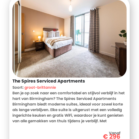
The Spires Serviced Apartments
Soort:
groot-brittannie
Ben je op zoek naar een comfortabel en stijlvol verblijf in het
hart van Birmingham? The Spires Serviced Apartments
Birmingham biedt moderne suites, ideaal voor zowel korte
als lange verblijven. Elke suite is uitgerust met een volledig
ingerichte keuken en gratis WiFi, waardoor je kunt genieten
van alle gemakken van thuis tijdens je verblijf. Met
bezienswaardigheden zoals de O2 Academy en het
treinstation Birmingham New Street op korte loopafstand, is
Vanaf
€
296
dit de perfecte uitvalsbasis om de stad te verkennen. Boek