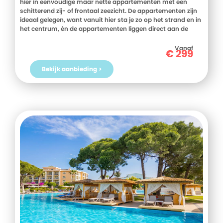
hier in eenvoudige maar nette appartementen met een
schitterend zij- of frontaal zeezicht. De appartementen zijn
ideaal gelegen, want vanuit hier sta je zo op het strand en in
het centrum, én de appartementen liggen direct aan de
boulevard wat voor veel levendigheid zorgt. Daarbij is het de
ideale locatie om uitstapjes te maken of om te gaan fietsen
Vanaf
€
299
in de bijzondere omgeving van Monte Gordo. Ontdek wat
deze gezellige badplaats allemaal te bieden heeft met haar
Bekijk aanbieding >
vele cafeetjes, restaurants, winkels en uiteraard mooie
stranden.