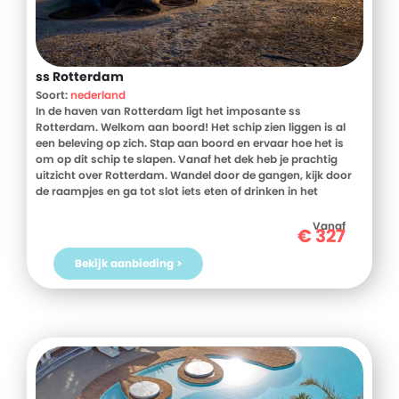
ss Rotterdam
Soort:
nederland
In de haven van Rotterdam ligt het imposante ss
Rotterdam. Welkom aan boord! Het schip zien liggen is al
een beleving op zich. Stap aan boord en ervaar hoe het is
om op dit schip te slapen. Vanaf het dek heb je prachtig
uitzicht over Rotterdam. Wandel door de gangen, kijk door
de raampjes en ga tot slot iets eten of drinken in het
restaurant. Nog veel meer zien? Reis dan met één van de
audiofoonrondleidingen door het verleden van het schip. 's
Vanaf
€
327
Avonds zal je heerlijk slapen in je comfortabele hut en de
volgende ochtend geniet je van een lekker ontbijt. Vergeet
Bekijk aanbieding >
naast het schip ook niet om de binnenstad van Rotterdam
te ontdekken.