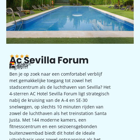
Ac Sevilla Forum
Spanje
Sevilla
hotel
Logies
Ben je op zoek naar een comfortabel verblijf
met gemakkelijke toegang tot zowel het
stadscentrum als de luchthaven van Sevilla? Het
4-sterren AC Hotel Sevilla Forum ligt strategisch
nabij de kruising van de A-4 en SE-30
snelwegen, op slechts 10 minuten rijden van
zowel de luchthaven als het treinstation Santa
Justa. Met 144 moderne kamers, een
fitnesscentrum en een seizoensgebonden
buitenzwembad biedt dit hotel de ideale
uitvalsbasis voor zowel ontspanning als het