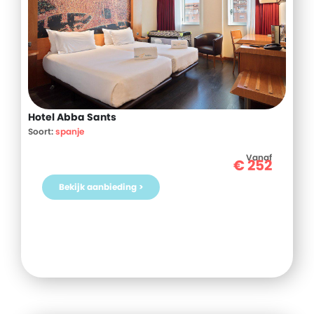
Hotel Abba Sants
Soort:
spanje
Vanaf
€
252
Bekijk aanbieding >