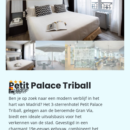
Petit Palace Triball
Spanje
Madrid
hotel
Logies
Ben je op zoek naar een modern verblijf in het
hart van Madrid? Het 3-sterrenhotel Petit Palace
Triball, gelegen aan de beroemde Gran Vía,
biedt een ideale uitvalsbasis voor het
verkennen van de stad. Gevestigd in een
charmant 19e-eeuws gebouw, combineert het