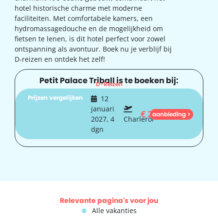
hotel historische charme met moderne
faciliteiten. Met comfortabele kamers, een
hydromassagedouche en de mogelijkheid om
fietsen te lenen, is dit hotel perfect voor zowel
ontspanning als avontuur. Boek nu je verblijf bij
D-reizen en ontdek het zelf!
Petit Palace Triball is te boeken bij:
D-Reizen
Prijzen vergelijken
12
januari
€
283
aanbieding >
2027, 4
Charleroi
dgn
Relevante pagina's voor jou
Alle vakanties