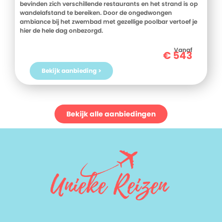
bevinden zich verschillende restaurants en het strand is op
wandelafstand te bereiken. Door de ongedwongen
ambiance bij het zwembad met gezellige poolbar vertoef je
hier de hele dag onbezorgd.
Vanaf
€
543
Bekijk aanbieding >
Bekijk alle aanbiedingen