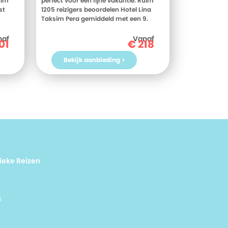
uim
perfect voor een fijne vakantie. Ruim
st
1205 reizigers beoordelen Hotel Lina
Taksim Pera gemiddeld met een 9.
Meer weten? Bekijk dan nu de foto's en
il,
beoordelingen van Hotel Lina Taksim
naf
Vanaf
01
€
218
aan
Pera, voor meer informatie! Ben jij toe
? Boek
aan een heerlijke vakantie in Turkije?
Bekijk aanbieding >
ail
Boek jouw vakantie naar Hotel Lina
Taksim Pera vandaag nog!
ieke Reizen
s