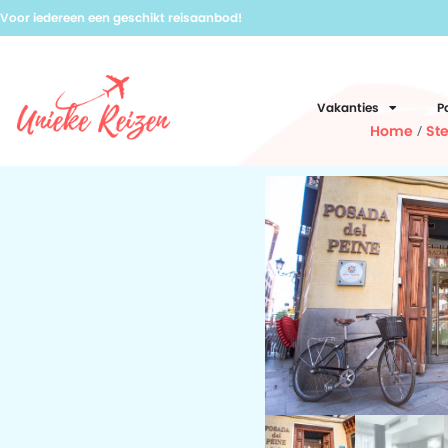
Voor iedereen een geschikt reisaanbod!
Vakanties
P
Home
/
St