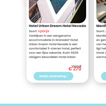
Hotel Urban Dream Hotel Nevada
Manif
spanje
Soort:
Soort:
Verblijven in een aangename
Manife
accommodatie in Granada? Hotel
en geni
Urban Dream Hotel Nevada is een
van he
comfortabel 3-sterren hotel, perfect
ligt h
voor een fijne vakantie. Ruim 6839
Hotel. 
reizigers beoordelen Hotel Urban
warme 
Dream Hotel Nevada gemiddeld met
materi
een 8. Meer weten? Bekijk dan nu de
thuis v
Vanaf
€
270
foto's en beoordelingen van Hotel
je priv
Urban Dream Hotel Nevada, voor meer
met e
Bekijk aanbieding >
informatie! Ben jij toe aan een heerlijke
uitzic
vakantie in Spanje? Boek jouw vakantie
Verken
naar Hotel Urban Dream Hotel Nevada
middel
vandaag nog!
Mani, 
de zee 
ontspa
zonson