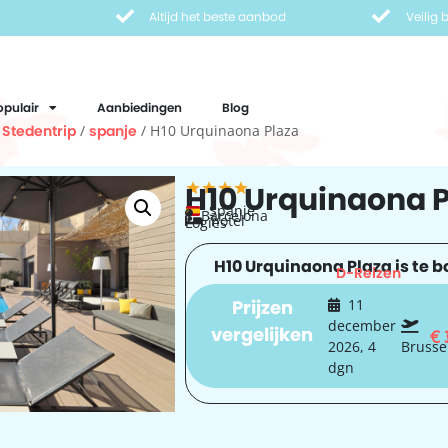
Altijd het beste aanbod
Veilig
opulair
Aanbiedingen
Blog
/
Stedentrip
/
spanje
/ H10 Urquinaona Plaza
H10 Urquinaona 
Spanje
Barcelona
hotel
Logies
H10 Urquinaona Plaza is te b
D-Reizen
Prijzen
11
december
vergelijken
€
2026, 4
Brusse
dgn