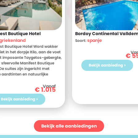
est Boutique Hotel
Bordoy Continental Vallde
griekenland
spanje
Soort:
st Boutique Hotel Word wakker
et In het dorpje Itilo, aan de voet
Va
€
5
t imposante Taygetos-gebergte,
et sfeervolle Manifest Boutique
Bekijk aanbieding >
De suites zijn ingericht met
aardtinten en natuurlijke
alen, waardoor je je meteen
oelt. 's Ochtends geniet je vanaf
Vanaf
€
1.015
éterras van het heerlijke ontbijt
en adembenemend panorama-
Bekijk aanbieding >
ht over de Middellandse Zee.
 overdag in je eigen ritme de
ste arm van de Peloponnesos:
of neem een verkoelende duik in
waar je op uitkijkt. Sluit de dag
Bekijk alle aanbiedingen
nnen af met een prachtige
dergang, zo kom je echt tot