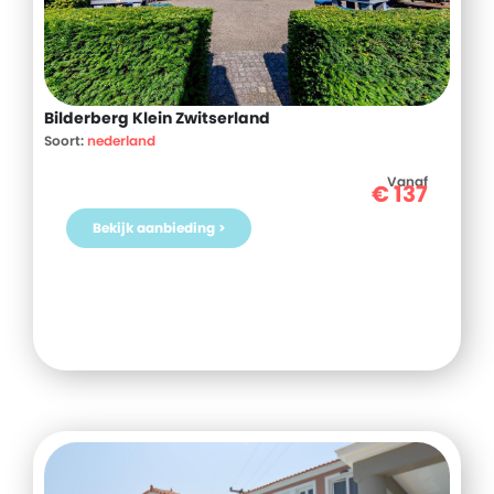
Bilderberg Klein Zwitserland
Soort:
nederland
Vanaf
€
137
Bekijk aanbieding >