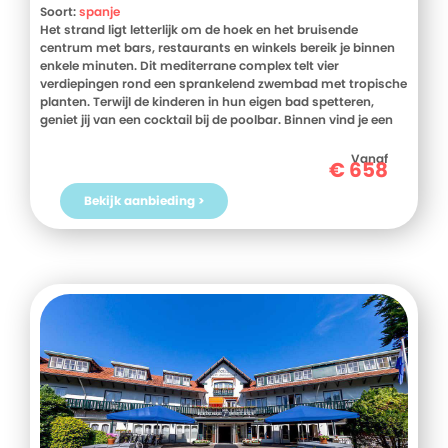
Soort:
spanje
Het strand ligt letterlijk om de hoek en het bruisende
centrum met bars, restaurants en winkels bereik je binnen
enkele minuten. Dit mediterrane complex telt vier
verdiepingen rond een sprankelend zwembad met tropische
planten. Terwijl de kinderen in hun eigen bad spetteren,
geniet jij van een cocktail bij de poolbar. Binnen vind je een
lounge, een ruimte met games en boeken, en een
fitnessruimte. Elke ochtend staat er een uitgebreid
Vanaf
€
658
ontbijtbuffet voor je klaar. Later proef je de heerlijke
Canarische keuken. 's Avonds kies je zelf rustig bij het
Bekijk aanbieding >
zwembad blijven of het levendige centrum verkennen?