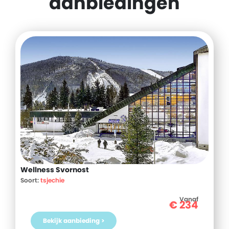
aanbiedingen
Wellness Svornost
Soort:
tsjechie
Vanaf
€
234
Bekijk aanbieding >