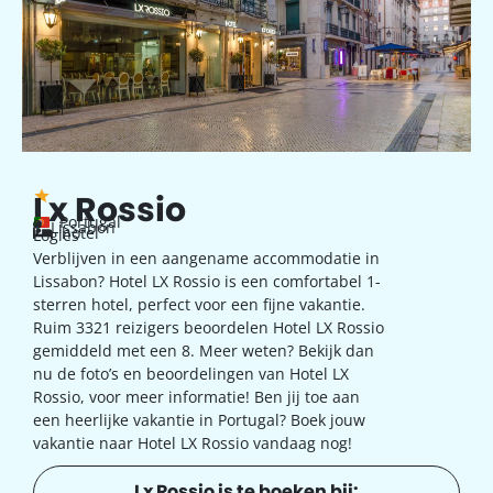
Lx Rossio
Portugal
Lissabon
hotel
Logies
Verblijven in een aangename accommodatie in
Lissabon? Hotel LX Rossio is een comfortabel 1-
sterren hotel, perfect voor een fijne vakantie.
Ruim 3321 reizigers beoordelen Hotel LX Rossio
gemiddeld met een 8. Meer weten? Bekijk dan
nu de foto’s en beoordelingen van Hotel LX
Rossio, voor meer informatie! Ben jij toe aan
een heerlijke vakantie in Portugal? Boek jouw
vakantie naar Hotel LX Rossio vandaag nog!
Lx Rossio is te boeken bij: