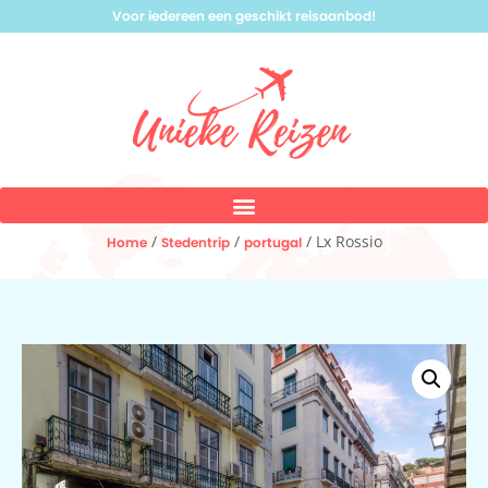
Voor iedereen een geschikt reisaanbod!
/
/
/ Lx Rossio
Home
Stedentrip
portugal