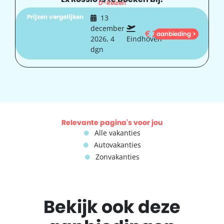
D-Reizen
Prijzen vergelijken
13
december
€
201
aanbieding >
2026, 4
Eindhoven
dgn
Relevante pagina's voor jou
Alle vakanties
Autovakanties
Zonvakanties
Bekijk ook deze