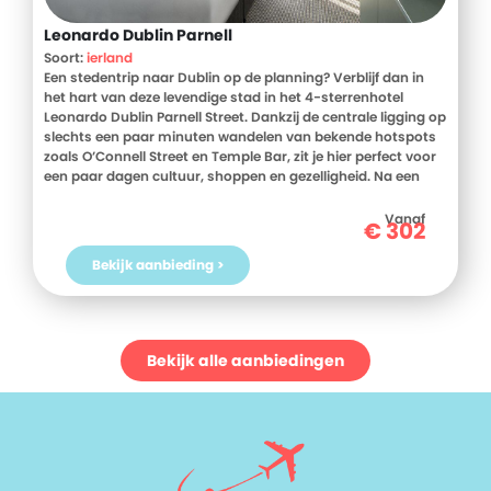
Leonardo Dublin Parnell
Soort:
ierland
Een stedentrip naar Dublin op de planning? Verblijf dan in
het hart van deze levendige stad in het 4-sterrenhotel
Leonardo Dublin Parnell Street. Dankzij de centrale ligging op
slechts een paar minuten wandelen van bekende hotspots
zoals O’Connell Street en Temple Bar, zit je hier perfect voor
een paar dagen cultuur, shoppen en gezelligheid. Na een
dag vol indrukken kom je helemaal tot rust met een drankje
in de sfeervolle bar of een diner in het restaurant. Conditie
Vanaf
€
302
op peil houden? Maak dan gebruik van de moderne
fitnessruimte. Boek jouw stedentrip naar Dublin eenvoudig
Bekijk aanbieding >
via D-reizen en ontdek het zelf!
Bekijk alle aanbiedingen