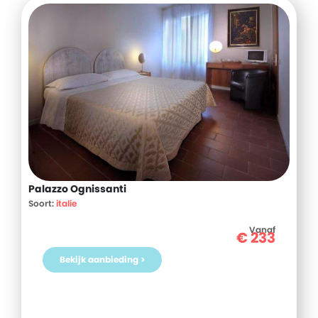
Palazzo Ognissanti
Soort:
italie
Vanaf
€
233
Bekijk aanbieding >