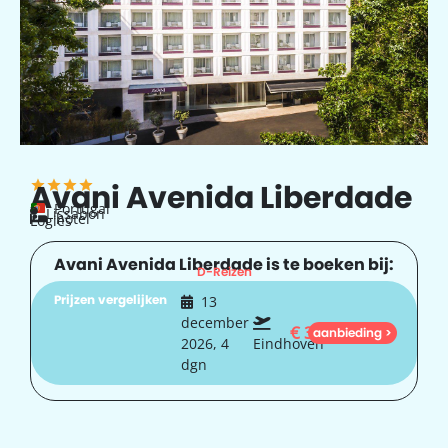
Avani Avenida Liberdade
Portugal
Lissabon
hotel
Logies
Avani Avenida Liberdade is te boeken bij:
D-Reizen
Prijzen vergelijken
13
december
€
301
aanbieding >
2026, 4
Eindhoven
dgn