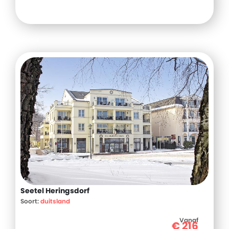
Seetel Heringsdorf
Soort:
duitsland
Vanaf
€
216