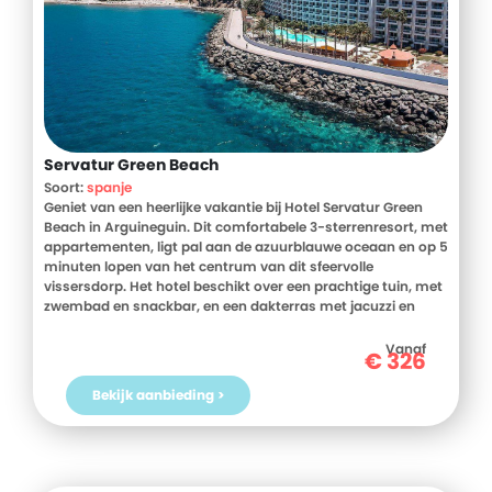
Servatur Green Beach
Soort:
spanje
Geniet van een heerlijke vakantie bij Hotel Servatur Green
Beach in Arguineguin. Dit comfortabele 3-sterrenresort, met
appartementen, ligt pal aan de azuurblauwe oceaan en op 5
minuten lopen van het centrum van dit sfeervolle
vissersdorp. Het hotel beschikt over een prachtige tuin, met
zwembad en snackbar, en een dakterras met jacuzzi en
zonneterras. Daarnaast is er een animatieteam voor zowel
kinderen als volwassenen. Zin in een ontspannen
Vanaf
€
326
strandvakantie op Gran Canaria? Boek dan snel je verblijf bij
Servatur Green Beach!
Bekijk aanbieding >