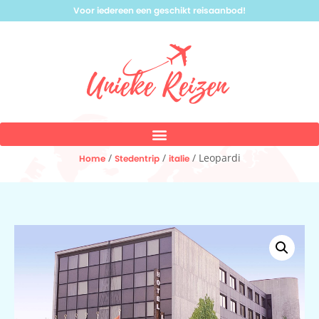
Voor iedereen een geschikt reisaanbod!
/
/
/ Leopardi
Home
Stedentrip
italie