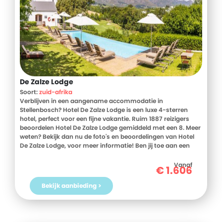
De Zalze Lodge
Soort:
zuid-afrika
Verblijven in een aangename accommodatie in
Stellenbosch? Hotel De Zalze Lodge is een luxe 4-sterren
hotel, perfect voor een fijne vakantie. Ruim 1887 reizigers
beoordelen Hotel De Zalze Lodge gemiddeld met een 8. Meer
weten? Bekijk dan nu de foto's en beoordelingen van Hotel
De Zalze Lodge, voor meer informatie! Ben jij toe aan een
heerlijke vakantie in Zuid-Afrika? Boek jouw vakantie naar
Hotel De Zalze Lodge vandaag nog!
Vanaf
€
1.606
Bekijk aanbieding >