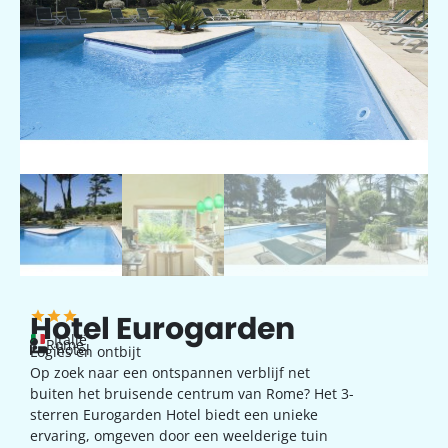
Hotel Eurogarden
Italië
Rome
hotel
Logies en ontbijt
Op zoek naar een ontspannen verblijf net
buiten het bruisende centrum van Rome? Het 3-
sterren Eurogarden Hotel biedt een unieke
ervaring, omgeven door een weelderige tuin