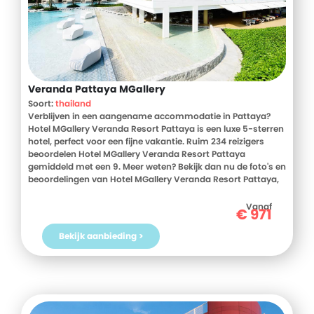
Veranda Pattaya MGallery
Soort:
thailand
Verblijven in een aangename accommodatie in Pattaya?
Hotel MGallery Veranda Resort Pattaya is een luxe 5-sterren
hotel, perfect voor een fijne vakantie. Ruim 234 reizigers
beoordelen Hotel MGallery Veranda Resort Pattaya
gemiddeld met een 9. Meer weten? Bekijk dan nu de foto's en
beoordelingen van Hotel MGallery Veranda Resort Pattaya,
voor meer informatie! Ben jij toe aan een heerlijke vakantie
in Thailand? Boek jouw vakantie naar Hotel MGallery
Vanaf
€
971
Veranda Resort Pattaya vandaag nog!
Bekijk aanbieding >