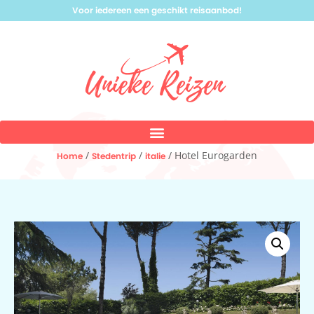
Voor iedereen een geschikt reisaanbod!
/
/
/ Hotel Eurogarden
Home
Stedentrip
italie