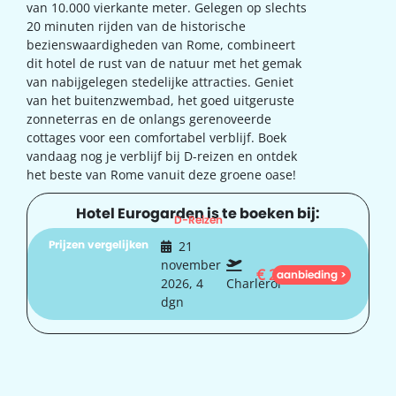
van 10.000 vierkante meter. Gelegen op slechts
20 minuten rijden van de historische
bezienswaardigheden van Rome, combineert
dit hotel de rust van de natuur met het gemak
van nabijgelegen stedelijke attracties. Geniet
van het buitenzwembad, het goed uitgeruste
zonneterras en de onlangs gerenoveerde
cottages voor een comfortabel verblijf. Boek
vandaag nog je verblijf bij D-reizen en ontdek
het beste van Rome vanuit deze groene oase!
Hotel Eurogarden is te boeken bij:
D-Reizen
Prijzen vergelijken
21
november
€
219
aanbieding >
2026, 4
Charleroi
dgn