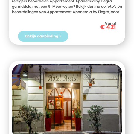
reizigers beoordelen Appartement Apanemia by Flegra
gemiddeld met een 9. Meer weten? Bekijk dan nu de foto's en
beoordelingen van Appartement Apanemia by Flegra, voor
meer informatie! Ben jij toe aan een heerlijke vakantie in
Griekenland? Boek jouw vakantie naar Appartement
Vanaf
€
421
Apanemia by Flegra vandaag nog!
Bekijk aanbieding >