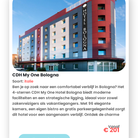
CDH My One Bologna
Soort:
italie
Ben je op zoek naar een comfortabel verblijf in Bologna? Het
4-sterren CDH My One Hotel Bologna biedt moderne
faciliteiten en een strategische ligging, ideaal voor zowel
zakenreizigers als vakantiegangers. Met 96 elegante
kamers, een eigen bistro en gratis parkeergelegenheid zorgt
dit hotel voor een aangenaam verblijf. Ontdek de charme
van Bologna en boek je verblijf bij D-reizen!
Vanaf
€
201