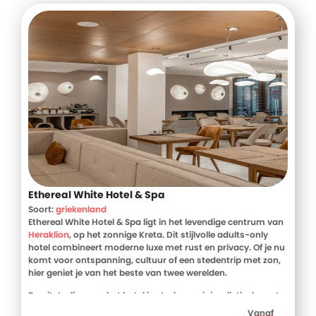
Ethereal White Hotel & Spa
Soort:
griekenland
Ethereal White Hotel & Spa ligt in het levendige centrum van
Heraklion
, op het zonnige Kreta. Dit stijlvolle adults-only
hotel combineert moderne luxe met rust en privacy. Of je nu
komt voor ontspanning, cultuur of een stedentrip met zon,
hier geniet je van het beste van twee werelden.
De uitstraling van het hotel is strak en minimalistisch, met
lichte kleuren, marmerdetails en een serene sfeer. De
Vanaf