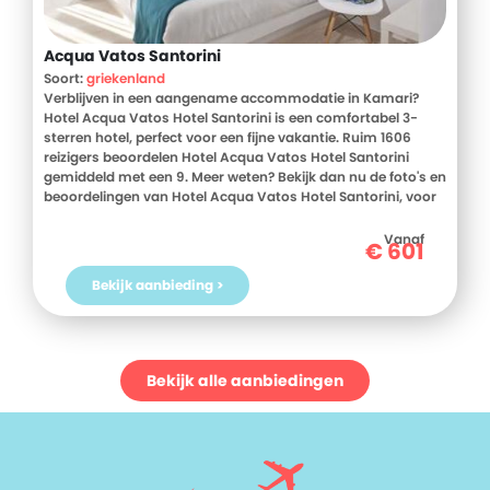
Acqua Vatos Santorini
Soort:
griekenland
Verblijven in een aangename accommodatie in Kamari?
Hotel Acqua Vatos Hotel Santorini is een comfortabel 3-
sterren hotel, perfect voor een fijne vakantie. Ruim 1606
reizigers beoordelen Hotel Acqua Vatos Hotel Santorini
gemiddeld met een 9. Meer weten? Bekijk dan nu de foto's en
beoordelingen van Hotel Acqua Vatos Hotel Santorini, voor
meer informatie! Ben jij toe aan een heerlijke vakantie in
Griekenland? Boek jouw vakantie naar Hotel Acqua Vatos
Vanaf
€
601
Hotel Santorini vandaag nog!
Bekijk aanbieding >
Bekijk alle aanbiedingen