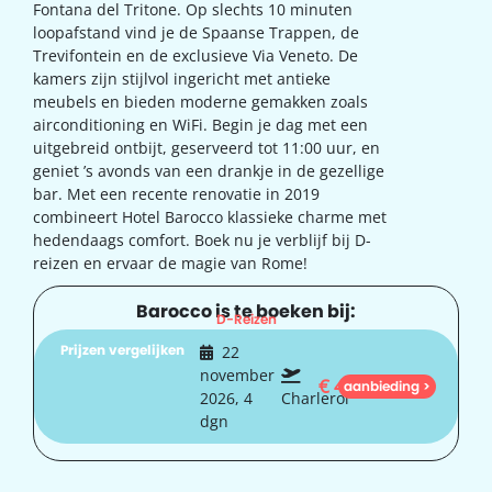
Fontana del Tritone. Op slechts 10 minuten
loopafstand vind je de Spaanse Trappen, de
Trevifontein en de exclusieve Via Veneto. De
kamers zijn stijlvol ingericht met antieke
meubels en bieden moderne gemakken zoals
airconditioning en WiFi. Begin je dag met een
uitgebreid ontbijt, geserveerd tot 11:00 uur, en
geniet ’s avonds van een drankje in de gezellige
bar. Met een recente renovatie in 2019
combineert Hotel Barocco klassieke charme met
hedendaags comfort. Boek nu je verblijf bij D-
reizen en ervaar de magie van Rome!
Barocco is te boeken bij:
D-Reizen
Prijzen vergelijken
22
november
€
411
aanbieding >
2026, 4
Charleroi
dgn