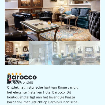
Barocco
Italië
Rome
hotel
Logies en ontbijt
Ontdek het historische hart van Rome vanuit
het elegante 4-sterren Hotel Barocco. Dit
boutiquehotel ligt aan het levendige Piazza
Barberini, met uitzicht op Bernini’s iconische