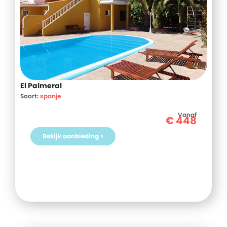
El Palmeral
Soort:
spanje
Vanaf
€
448
Bekijk aanbieding >