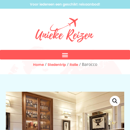
Voor iedereen een geschikt reisaanbod!
/
/
/ Barocco
Home
Stedentrip
italie