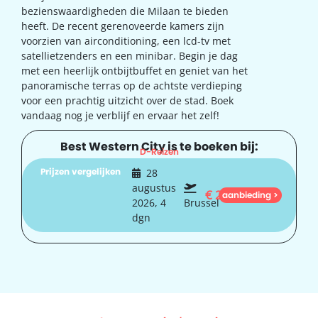
bezienswaardigheden die Milaan te bieden
heeft. De recent gerenoveerde kamers zijn
voorzien van airconditioning, een lcd-tv met
satellietzenders en een minibar. Begin je dag
met een heerlijk ontbijtbuffet en geniet van het
panoramische terras op de achtste verdieping
voor een prachtig uitzicht over de stad. Boek
vandaag nog je verblijf en ervaar het zelf!
Best Western City is te boeken bij:
D-Reizen
Prijzen vergelijken
28
augustus
€
261
aanbieding >
2026, 4
Brussel
dgn