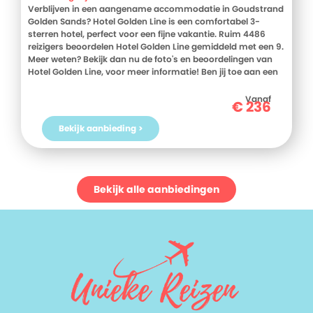
Verblijven in een aangename accommodatie in Goudstrand
Golden Sands? Hotel Golden Line is een comfortabel 3-
sterren hotel, perfect voor een fijne vakantie. Ruim 4486
reizigers beoordelen Hotel Golden Line gemiddeld met een 9.
Meer weten? Bekijk dan nu de foto's en beoordelingen van
Hotel Golden Line, voor meer informatie! Ben jij toe aan een
heerlijke vakantie in Bulgarije? Boek jouw vakantie naar
Hotel Golden Line vandaag nog!
Vanaf
€
236
Bekijk aanbieding >
Bekijk alle aanbiedingen