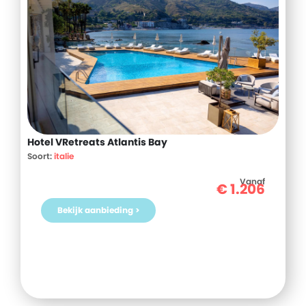
Hotel VRetreats Atlantis Bay
Soort:
italie
Vanaf
€
1.206
Bekijk aanbieding >