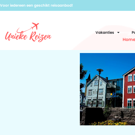
Voor iedereen een geschikt reisaanbod!
Vakanties
P
Hom