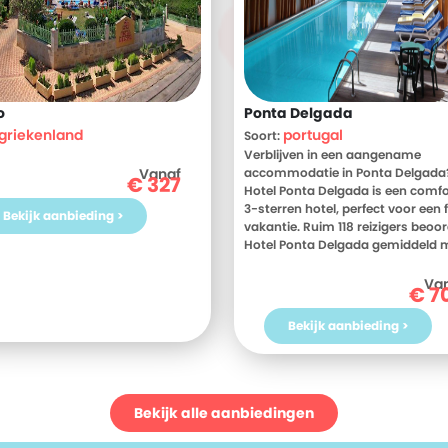
o
Ponta Delgada
griekenland
portugal
Soort:
Verblijven in een aangename
Vanaf
accommodatie in Ponta Delgada
€
327
Hotel Ponta Delgada is een comfo
3-sterren hotel, perfect voor een f
Bekijk aanbieding >
vakantie. Ruim 118 reizigers beoo
Hotel Ponta Delgada gemiddeld 
een 8. Meer weten? Bekijk dan nu
foto's en beoordelingen van Hotel
Va
€
7
Ponta Delgada, voor meer inform
Ben jij toe aan een heerlijke vakan
Bekijk aanbieding >
Portugal? Boek jouw vakantie na
Hotel Ponta Delgada vandaag no
Bekijk alle aanbiedingen