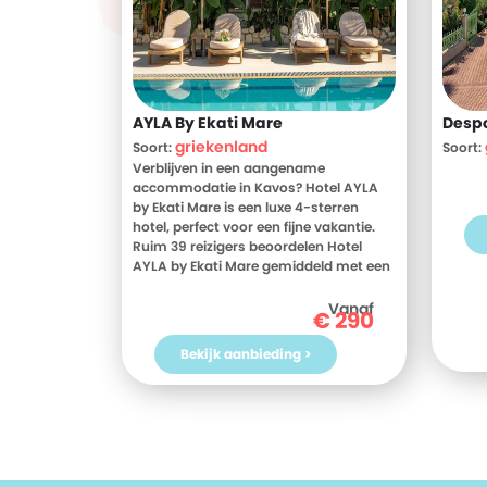
AYLA By Ekati Mare
Desp
griekenland
Soort:
Soort:
Verblijven in een aangename
accommodatie in Kavos? Hotel AYLA
by Ekati Mare is een luxe 4-sterren
hotel, perfect voor een fijne vakantie.
Ruim 39 reizigers beoordelen Hotel
AYLA by Ekati Mare gemiddeld met een
9. Meer weten? Bekijk dan nu de foto's
en beoordelingen van Hotel AYLA by
Vanaf
€
290
Ekati Mare, voor meer informatie! Ben jij
toe aan een heerlijke vakantie in
Bekijk aanbieding >
Griekenland? Boek jouw vakantie naar
Hotel AYLA by Ekati Mare vandaag nog!