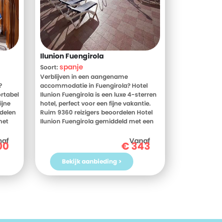
Ilunion Fuengirola
spanje
Soort:
Verblijven in een aangename
?
accommodatie in Fuengirola? Hotel
rtabel
Ilunion Fuengirola is een luxe 4-sterren
ijne
hotel, perfect voor een fijne vakantie.
rdelen
Ruim 9360 reizigers beoordelen Hotel
met
Ilunion Fuengirola gemiddeld met een
 de
8. Meer weten? Bekijk dan nu de foto's
en beoordelingen van Hotel Ilunion
naf
Vanaf
00
€
343
atie!
Fuengirola, voor meer informatie! Ben jij
tie in
toe aan een heerlijke vakantie in
Bekijk aanbieding >
ar
Spanje? Boek jouw vakantie naar Hotel
g!
Ilunion Fuengirola vandaag nog!