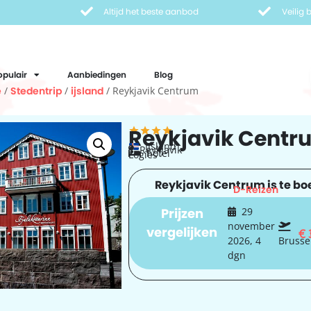
Altijd het beste aanbod
Veilig
opulair
Aanbiedingen
Blog
e
/
Stedentrip
/
ijsland
/ Reykjavik Centrum
Reykjavik Centr
IJsland
Reykjavik
hotel
Logies
Reykjavik Centrum is te boe
D-Reizen
Prijzen
29
november
vergelijken
€
2026, 4
Brusse
dgn