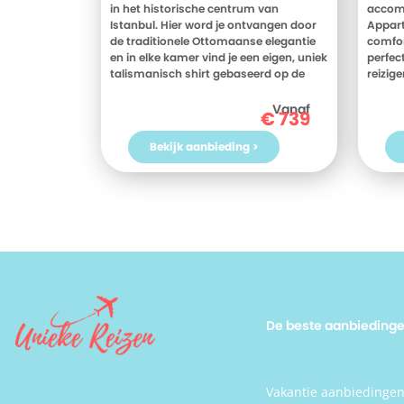
in het historische centrum van
accom
Istanbul. Hier word je ontvangen door
Appart
de traditionele Ottomaanse elegantie
comfor
en in elke kamer vind je een eigen, uniek
perfect
talismanisch shirt gebaseerd op de
reizig
Ottomaanse sultans. Vanaf het hotel
Puerto
bevind je je binnen no time bij populaire
Meer w
Vanaf
€
739
bezienswaardigheden zoals de Blauwe
beoor
Moskee, Aya Sofia en uiteraard het
Puerto
Bekijk aanbieding >
Topkapi Paleis. Na een dag
Ben jij
rondstruinen door de prachtige,
Spanje
sfeervolle straten van Istanbul geniet je
Appar
van de rust in de Allure Spa.
vanda
De beste aanbieding
Vakantie aanbiedinge