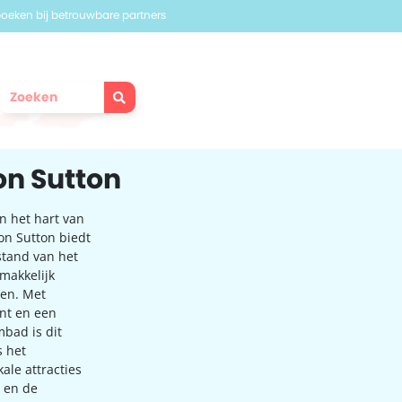
 boeken bij betrouwbare partners
on Sutton
n het hart van
on Sutton biedt
fstand van het
emakkelijk
den. Met
ant en een
bad is dit
s het
ale attracties
 en de