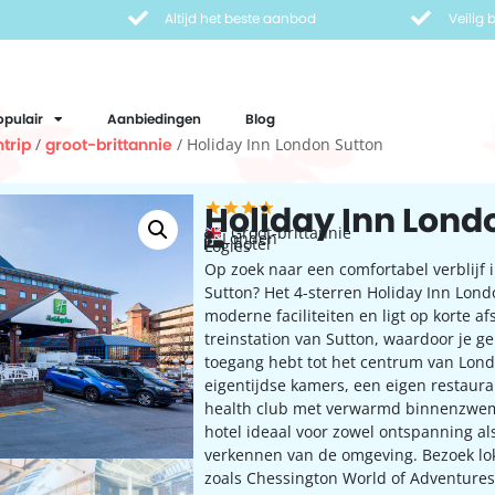
Altijd het beste aanbod
Veilig
opulair
Aanbiedingen
Blog
trip
/
groot-brittannie
/ Holiday Inn London Sutton
Holiday Inn Lond
Groot-brittannie
Londen
hotel
Logies
Op zoek naar een comfortabel verblijf i
Sutton? Het 4-sterren Holiday Inn Lond
moderne faciliteiten en ligt op korte a
treinstation van Sutton, waardoor je g
toegang hebt tot het centrum van Lon
eigentijdse kamers, een eigen restaur
health club met verwarmd binnenzwem
hotel ideaal voor zowel ontspanning al
verkennen van de omgeving. Bezoek lok
zoals Chessington World of Adventures