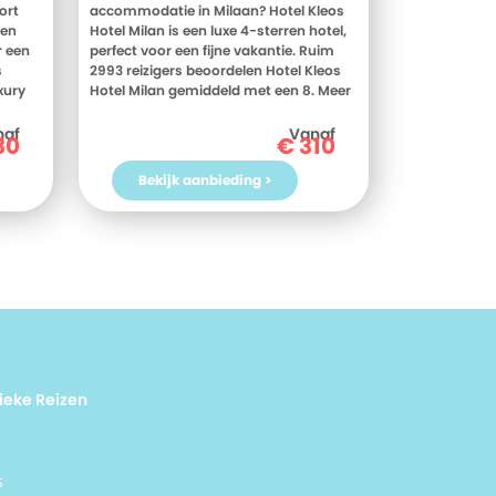
ort
accommodatie in Milaan? Hotel Kleos
een
Hotel Milan is een luxe 4-sterren hotel,
r een
perfect voor een fijne vakantie. Ruim
s
2993 reizigers beoordelen Hotel Kleos
xury
Hotel Milan gemiddeld met een 8. Meer
 Meer
weten? Bekijk dan nu de foto's en
beoordelingen van Hotel Kleos Hotel
naf
Vanaf
30
€
310
stal
Milan, voor meer informatie! Ben jij toe
aan een heerlijke vakantie in Italie?
Bekijk aanbieding >
rlijke
Boek jouw vakantie naar Hotel Kleos
Hotel Milan vandaag nog!
ieke Reizen
s