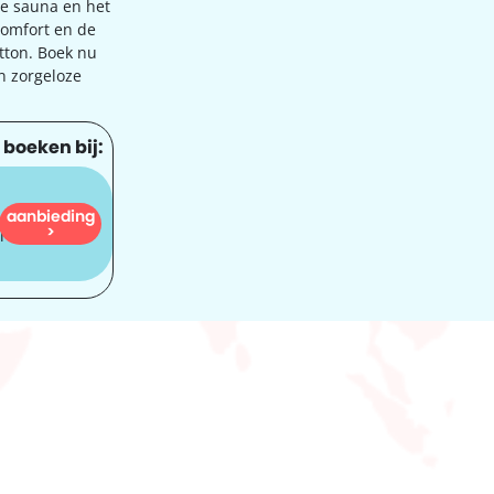
de sauna en het
comfort en de
tton. Boek nu
en zorgeloze
 boeken bij:
aanbieding
233
>
r