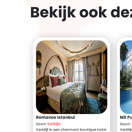
Bekijk ook d
Romance Istanbul
MS Pu
turkije
Soort:
Soort:
Verblijf in een charmant boutique hotel
Verbli