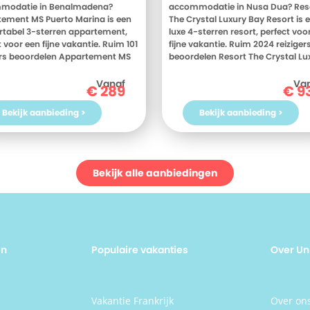
modatie in Benalmadena?
accommodatie in Nusa Dua? Res
ement MS Puerto Marina is een
The Crystal Luxury Bay Resort is 
tabel 3-sterren appartement,
luxe 4-sterren resort, perfect voo
 voor een fijne vakantie. Ruim 101
fijne vakantie. Ruim 2024 reiziger
ers beoordelen Appartement MS
beoordelen Resort The Crystal Lu
 Marina gemiddeld met een 8.
Bay Resort gemiddeld met een 8.
eten? Bekijk dan nu de foto's en
weten? Bekijk dan nu de foto's en
Vanaf
Va
€
289
€
9
delingen van Appartement MS
beoordelingen van Resort The Cry
 Marina, voor meer informatie!
Luxury Bay Resort, voor meer
Bekijk aanbieding >
Bekijk aanbieding >
 toe aan een heerlijke vakantie in
informatie! Ben jij toe aan een hee
? Boek jouw vakantie naar
vakantie in Indonesie? Boek jouw
tement MS Puerto Marina
vakantie naar Resort The Crystal
ag nog!
Luxury Bay Resort vandaag nog!
Bekijk alle aanbiedingen
en
Populaire vakanties
Over Un
n
Vakantie Frankrijk
Over on