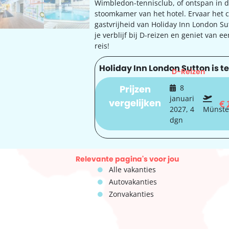
Wimbledon-tennisclub, of ontspan in 
stoomkamer van het hotel. Ervaar het 
gastvrijheid van Holiday Inn London Su
je verblijf bij D-reizen en geniet van e
reis!
Holiday Inn London Sutton is te
D-Reizen
Prijzen
8
januari
vergelijken
€
2027, 4
Münste
dgn
Relevante pagina's voor jou
Alle vakanties
Autovakanties
Zonvakanties