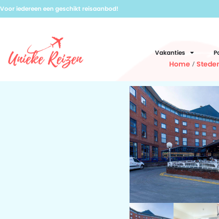
Voor iedereen een geschikt reisaanbod!
Vakanties
P
Home
/
Steden