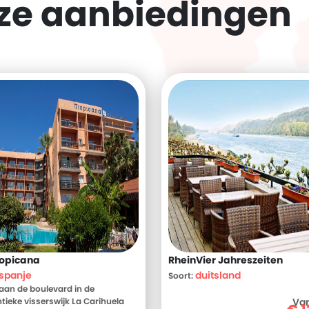
eze
aanbiedingen
ropicana
RheinVier Jahreszeiten
spanje
duitsland
Soort:
 aan de boulevard in de
tieke visserswijk La Carihuela
Va