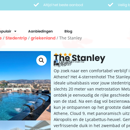
Altijd het beste aanbod
Veilig
opulair
Aanbiedingen
Blog
e
/
Stedentrip
/
griekenland
/ The Stanley
The Stanley
Griekenland
Athene
hotel
Logies
Op zoek naar een comfortabel verblijf i
Athene? Het 4-sterrenhotel The Stanley
ideale uitvalsbasis voor jouw stedentr
slechts 20 meter van metrostation Met
ontdek je eenvoudig de rijke geschiede
van de stad. Na een dag vol beziensw
kun je ontspannen op het grootste dak
Athene, Cloud 9, met panoramisch uitz
Akropolis en de Lycabettus-heuvel. Ge
verfrissende duik in het zwembad of p