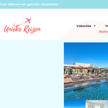
Voor iedereen een geschikt reisaanbod!
Vakanties
P
Hom