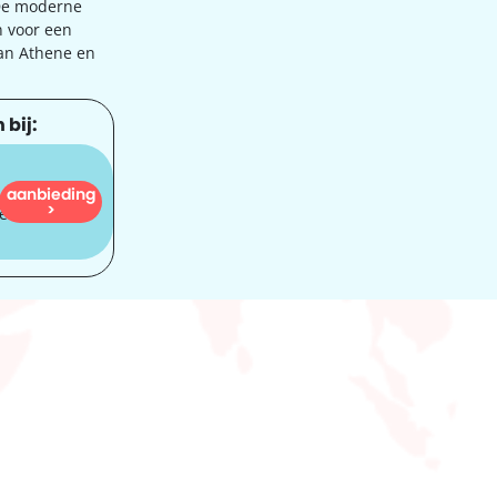
 De moderne
n voor een
van Athene en
 bij:
aanbieding
251
>
ven