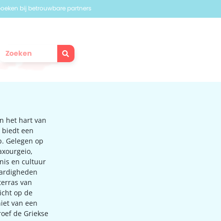
 boeken bij betrouwbare partners
n het hart van
 biedt een
ip. Gelegen op
axourgeio,
nis en cultuur
aardigheden
terras van
icht op de
niet van een
roef de Griekse