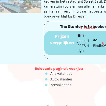
keuken in het restaurant Sweet Basil.
kamers zijn voorzien van alle gemakke
aangenaam verblijf. Ervaar het beste 
boek je verblijf bij D-reizen!
The Stanley is te boeken
D-Reizen
Prijzen
11
januari
vergelijken
€
2027, 4
Eindho
dgn
Relevante pagina's voor jou
Alle vakanties
Autovakanties
Zonvakanties