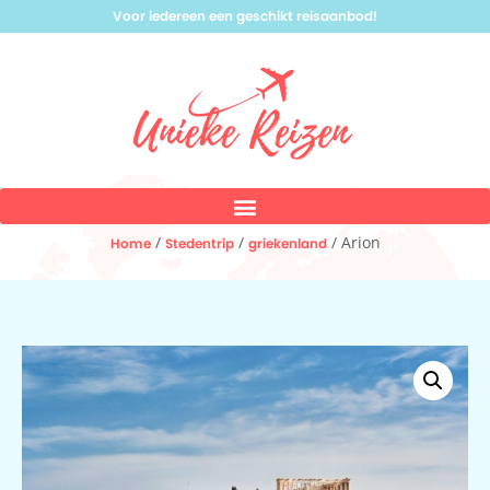
Voor iedereen een geschikt reisaanbod!
/
/
/ Arion
Home
Stedentrip
griekenland