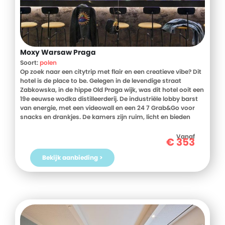
Moxy Warsaw Praga
Soort:
polen
Op zoek naar een citytrip met flair en een creatieve vibe? Dit
hotel is de place to be. Gelegen in de levendige straat
Zabkowska, in de hippe Old Praga wijk, was dit hotel ooit een
19e eeuwse wodka distilleerderij. De industriële lobby barst
van energie, met een videowall en een 24 7 Grab&Go voor
snacks en drankjes. De kamers zijn ruim, licht en bieden
uitzicht op het bruisende Warschau. Ontdek alles, van het
historische centrum tot kunst, street art en markten.
Vanaf
€
353
Kortom, dit hotel is stijlvol, spontaan en nooit saai.
Bekijk aanbieding >