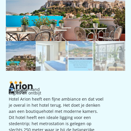
Arion
Griekenland
Athene
hotel
Logies en ontbijt
Hotel Arion heeft een fijne ambiance en dat voel
je overal in het hotel terug. Het doet je denken
aan een boutiquehotel met moderne kamers.
Dit hotel heeft een ideale ligging voor een
stedentrip; het metrostation is gelegen op
slechts 250 meter waar je bij de belangrijke