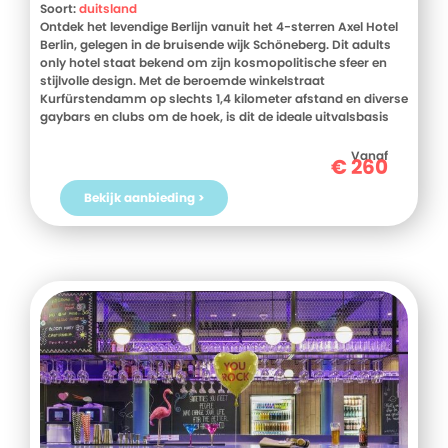
Soort:
duitsland
Ontdek het levendige Berlijn vanuit het 4-sterren Axel Hotel
Berlin, gelegen in de bruisende wijk Schöneberg. Dit adults
only hotel staat bekend om zijn kosmopolitische sfeer en
stijlvolle design. Met de beroemde winkelstraat
Kurfürstendamm op slechts 1,4 kilometer afstand en diverse
gaybars en clubs om de hoek, is dit de ideale uitvalsbasis
voor een stedentrip. De moderne kamers zijn uitgerust met
comfortabele bedden, airconditioning en een flatscreen-tv.
Vanaf
€
260
Begin je dag met een heerlijk ontbijt in het restaurant en
sluit af met een drankje in de Urban Bar op het dak, met
Bekijk aanbieding >
panoramisch uitzicht over de stad. Ontspan in de
wellnessruimte met sauna, hot tub en fitnesscentrum. Boek
nu bij D-reizen en ervaar het beste van Berlijn vanuit Axel
Hotel Berlin!