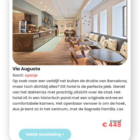
Via Augusta
Soort:
spanje
Op zoek naar een verblijf net buiten de drukte van Barcelona,
maar toch dichtbij alles? Dit hotel is de perfecte plek. Geniet
van het dakterras met prachtig uitzicht over de stad. Het
hotel zit in een historisch pand met een originele entree en
comfortabele kamers. Het openbaar vervoer is om de hoek,
dus je bent zo in het centrum, met de Sagrada Família, Las
Ramblas, Park Güell en Casa Milà binnen handbereik. Voor
een gezellige avond wandel je naar de hippe wijk Gràcia, vol
Vanaf
€
448
tapasbars en restaurants. Alles voor een geslaagde citytrip
vind je hier!
Bekijk aanbieding >