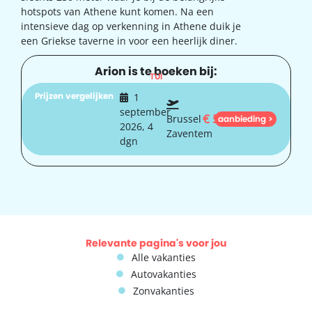
hotspots van Athene kunt komen. Na een
intensieve dag op verkenning in Athene duik je
een Griekse taverne in voor een heerlijk diner.
Arion is te boeken bij:
TUI
Prijzen vergelijken
1
september
€
502
Brussel
aanbieding >
2026, 4
Zaventem
dgn
Relevante pagina's voor jou
Alle vakanties
Autovakanties
Zonvakanties