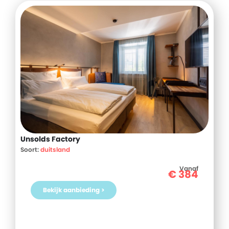
Unsolds Factory
Soort:
duitsland
Vanaf
€
384
Bekijk aanbieding >