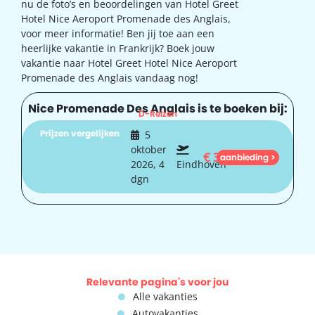
nu de foto’s en beoordelingen van Hotel Greet
Hotel Nice Aeroport Promenade des Anglais,
voor meer informatie! Ben jij toe aan een
heerlijke vakantie in Frankrijk? Boek jouw
vakantie naar Hotel Greet Hotel Nice Aeroport
Promenade des Anglais vandaag nog!
Nice Promenade Des Anglais is te boeken bij:
D-Reizen
Prijzen vergelijken
5
oktober
€
302
aanbieding >
2026, 4
Eindhoven
dgn
Relevante pagina's voor jou
Alle vakanties
Autovakanties