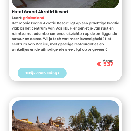
Hotel Grand Akrotiri Resort
Soort:
griekenland
Het mooie Grand Akrotiri Resort ligt op een prachtige locatie
vlak bij het centrum van Vasiliki. Hier geniet je van rust en
ruimte, met adembenemende uitzichten op de omliggende
natuur en de zee. Wil je toch wat meer levendigheid? Het
centrum van Vasiliki, met gezellige restaurantjes en
winkeltjes en de uitnodigende sfeer, ligt op ongeveer 6
minuten lopen.
Vanaf
€
537
De recent gerenoveerde kamers zijn comfortabel ingericht
en bieden schitterende uitzichten vanaf het balkon. Of je nu
Bekijk aanbieding >
uitkijkt over het aflopende landschap, de tuin of de
diepblauwe zee, iedere ochtend begint hier op het gemak.
Voor een heerlijke maaltijd kun je terecht in het restaurant.
Ben je op zoek naar wat meer faciliteiten? Je mag gebruik
maken van het zwembad in het nabijgelegen Grand TheoNi
Hotel. Perfect om even af te koelen na een zonnige dag
waardoor je verblijf nóg aangenamer wordt.