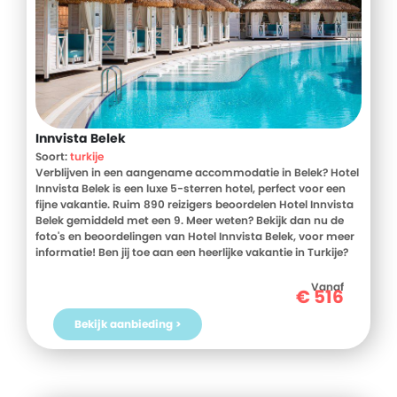
Innvista Belek
Soort:
turkije
Verblijven in een aangename accommodatie in Belek? Hotel
Innvista Belek is een luxe 5-sterren hotel, perfect voor een
fijne vakantie. Ruim 890 reizigers beoordelen Hotel Innvista
Belek gemiddeld met een 9. Meer weten? Bekijk dan nu de
foto's en beoordelingen van Hotel Innvista Belek, voor meer
informatie! Ben jij toe aan een heerlijke vakantie in Turkije?
Boek jouw vakantie naar Hotel Innvista Belek vandaag nog!
Vanaf
€
516
Bekijk aanbieding >