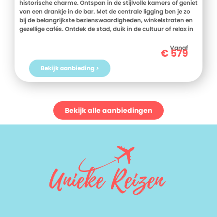
historische charme. Ontspan in de stijlvolle kamers of geniet
van een drankje in de bar. Met de centrale ligging ben je zo
bij de belangrijkste bezienswaardigheden, winkelstraten en
gezellige cafés. Ontdek de stad, duik in de cultuur of relax in
het hotel. Dit is de perfecte uitvalsbasis voor alles wat
Amsterdam te bieden heeft. Maak van je verblijf een
Vanaf
€
579
geweldige ervaring.
Bekijk aanbieding >
Bekijk alle aanbiedingen